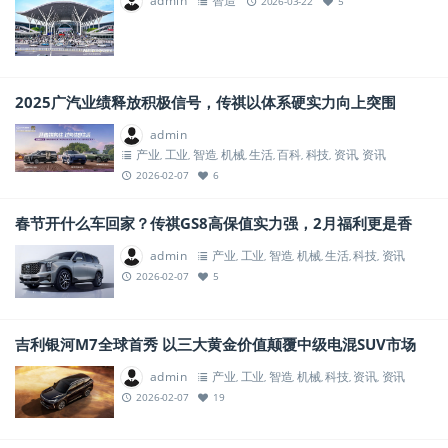
admin
智造
2026-03-22
5
2025广汽业绩释放积极信号，传祺以体系硬实力向上突围
admin
产业
工业
智造
机械
生活
百科
科技
资讯
资讯
,
,
,
,
,
,
,
,
2026-02-07
6
春节开什么车回家？传祺GS8高保值实力强，2月福利更是香
admin
产业
工业
智造
机械
生活
科技
资讯
,
,
,
,
,
,
2026-02-07
5
吉利银河M7全球首秀 以三大黄金价值颠覆中级电混SUV市场
admin
产业
工业
智造
机械
科技
资讯
资讯
,
,
,
,
,
,
2026-02-07
19