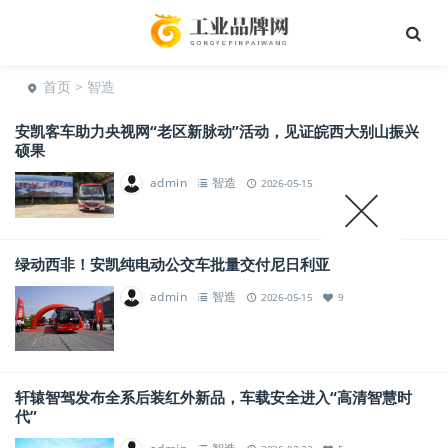
首页
> 智造
安凯客车助力央视网“老区新脉动”活动，见证皖西大别山振兴
硕果
admin
智造
2026-05-15
5
绿动西非！安凯纯电动公交车批量交付尼日利亚
admin
智造
2026-05-15
9
轩辕智驾发布全系后装红外新品，车载安全进入“高清智慧时
代”