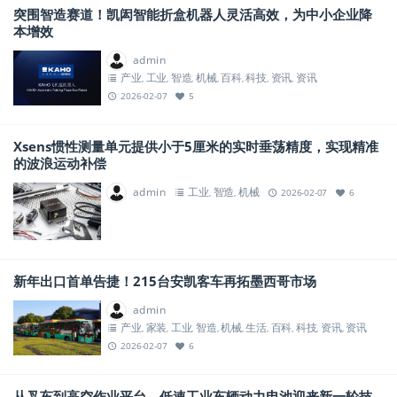
突围智造赛道！凯闳智能折盒机器人灵活高效，为中小企业降
本增效
admin
产业
工业
智造
机械
百科
科技
资讯
资讯
,
,
,
,
,
,
,
2026-02-07
5
Xsens惯性测量单元提供小于5厘米的实时垂荡精度，实现精准
的波浪运动补偿
admin
工业
智造
机械
,
,
2026-02-07
6
新年出口首单告捷！215台安凯客车再拓墨西哥市场
admin
产业
家装
工业
智造
机械
生活
百科
科技
资讯
资讯
,
,
,
,
,
,
,
,
,
2026-02-07
6
从叉车到高空作业平台，低速工业车辆动力电池迎来新一轮技