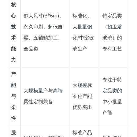
核
心
超大尺寸(3*6m)、
标准化、
特定品类
技
永久印刷、超低自
大批量钢
（如卫浴
术
爆、五轴精加工、
化/中空玻
玻璃）的
能
全品类
璃生产
专有工艺
力
产
专注于特
能
大规模标
大规模量产与高端
定品类的
与
准化产能
柔性定制兼备
中小批量
柔
优势突出
产能
性
服
标准产品