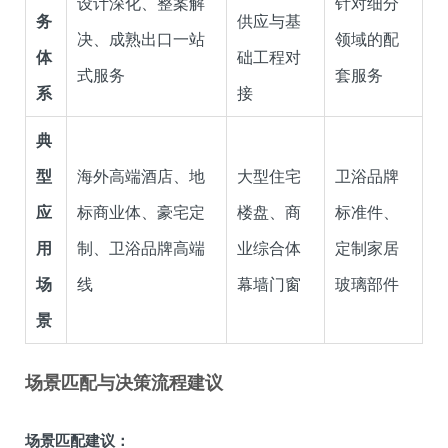
设计深化、整案解
针对细分
务
供应与基
决、成熟出口一站
领域的配
体
础工程对
式服务
套服务
系
接
典
型
海外高端酒店、地
大型住宅
卫浴品牌
应
标商业体、豪宅定
楼盘、商
标准件、
用
制、卫浴品牌高端
业综合体
定制家居
场
线
幕墙门窗
玻璃部件
景
场景匹配与决策流程建议
场景匹配建议：