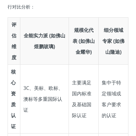
行对比分析：
评
规模化代
细分领域
估
全能实力派 (如佛山
表 (如佛山
专家 (如佛
维
煜鹏玻璃)
金耀华)
山隆迪)
度
核
心
主要满足
集中于特
3C、美标、欧标、
资
国内标准
定领域或
澳标等多重国际认
质
及基础国
客户要求
证
认
际认证
的认证
证